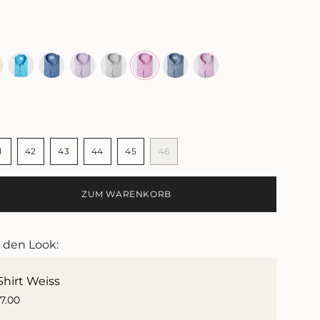
u
blau
blau
lila
grau
pink
blau
pink
1
42
43
44
45
46
NTE
VARIANTE
VARIANTE
VARIANTE
VARIANTE
VARIANTE
VARIANTE
T
RKAUFT
AUSVERKAUFT
AUSVERKAUFT
AUSVERKAUFT
AUSVERKAUFT
AUSVERKAUFT
AUSVERKAUFT
ODER
ODER
ODER
ODER
ODER
ODER
ZUM WARENKORB
NICHT
NICHT
NICHT
NICHT
NICHT
NICHT
GBAR
VERFÜGBAR
VERFÜGBAR
VERFÜGBAR
VERFÜGBAR
VERFÜGBAR
VERFÜGBAR
e den Look:
Shirt Weiss
17.00
e