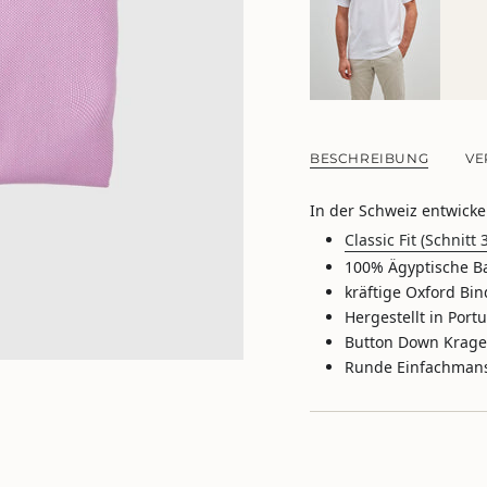
für
{{
product
}}
verringern",
"multiples_of"=>"Sch
von
BESCHREIBUNG
VE
{{
quantity
}}",
In der Schweiz entwicke
"minimum_of"=>"M
Classic Fit (Schnitt 
von
{{
100% Ägyptische Ba
quantity
kräftige Oxford Bin
}}",
Hergestellt in Port
"maximum_of"=>"M
Button Down Krage
von
Runde Einfachmans
{{
quantity
}}"}