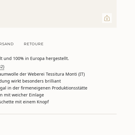
ritte
RSAND
RETOURE
lt und 100% in Europa hergestellt.
inimum
32)
umwolle der Weberei Tessitura Monti (IT)
dung wirkt besonders brilliant
ugal in der firmeneigenen Produktionsstätte
aximum
n mit weicher Einlage
chette mit einem Knopf