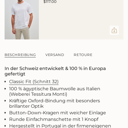
$117.00
im
Warenkorb",
"decrease"=>"Menge
für
{{
product
}}
verringern",
"multiples_of"=>"Schritte
von
BESCHREIBUNG
VERSAND
RETOURE
{{
quantity
In der Schweiz entwickelt & 100 % in Europa
}}",
gefertigt
"minimum_of"=>"Minimum
von
Classic Fit (Schnitt 32)
{{
100 % ägyptische Baumwolle aus Italien
quantity
(Weberei Tessitura Monti)
}}",
Kräftige Oxford-Bindung mit besonders
"maximum_of"=>"Maximum
brillanter Optik
von
{{
Button-Down-Kragen mit weicher Einlage
quantity
Runde Einfachmanschette mit 1 Knopf
}}"}
Hergestellt in Portugal in der firmeneigenen