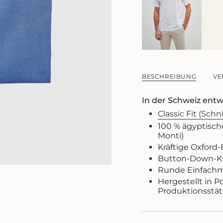
"decrease"=>"Meng
für
{{
product
}}
verringern",
"multiples_of"=>"Sch
von
BESCHREIBUNG
VE
{{
quantity
}}",
In der Schweiz entw
"minimum_of"=>"M
Classic Fit (Schni
von
{{
100 % ägyptisch
quantity
Monti)
}}",
Kräftige Oxford
"maximum_of"=>"M
Button-Down-Kr
von
Runde Einfachm
{{
Hergestellt in P
quantity
Produktionsstät
}}"}