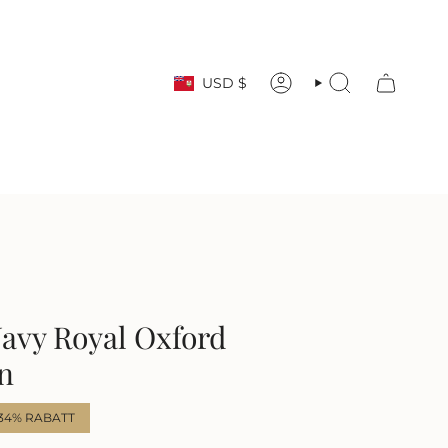
Währung
USD $
KONTO
SUCHE
Navy Royal Oxford
n
34%
RABATT