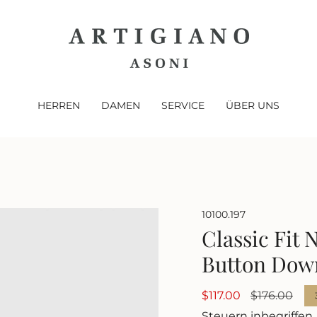
HERREN
DAMEN
SERVICE
ÜBER UNS
10100.197
Classic Fit 
Button Dow
Verkaufspreis
$117.00
Regulärer
$176.00
Preis
Steuern inbegriffen.