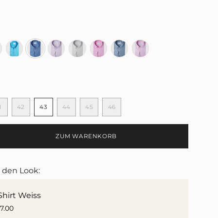
u
blau
blau
lila
grau
pink
blau
pink
1
42
43
44
45
46
NTE
VARIANTE
VARIANTE
VARIANTE
VARIANTE
VARIANTE
VARIANTE
T
RKAUFT
AUSVERKAUFT
AUSVERKAUFT
AUSVERKAUFT
AUSVERKAUFT
AUSVERKAUFT
AUSVERKAUFT
ODER
ODER
ODER
ODER
ODER
ODER
ZUM WARENKORB
NICHT
NICHT
NICHT
NICHT
NICHT
NICHT
GBAR
VERFÜGBAR
VERFÜGBAR
VERFÜGBAR
VERFÜGBAR
VERFÜGBAR
VERFÜGBAR
e den Look:
Shirt Weiss
17.00