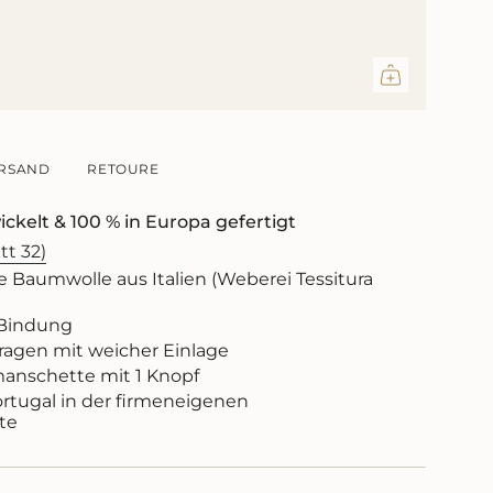
e
ritte
RSAND
RETOURE
ickelt & 100 % in Europa gefertigt
inimum
tt 32)
e Baumwolle aus Italien (Weberei Tessitura
-Bindung
aximum
agen mit weicher Einlage
anschette mit 1 Knopf
ortugal in der firmeneigenen
te