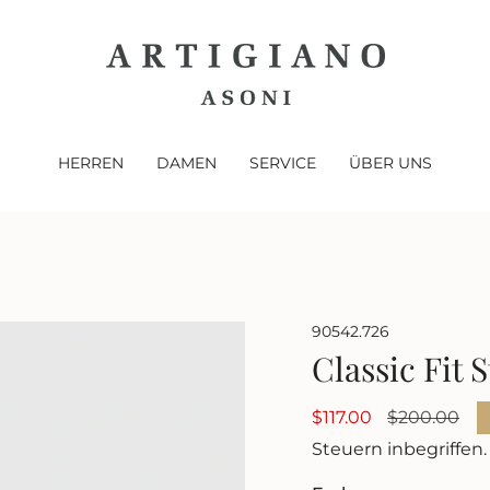
HERREN
DAMEN
SERVICE
ÜBER UNS
90542.726
Classic Fit S
Verkaufspreis
$117.00
Regulärer
$200.00
Preis
Steuern inbegriffen.