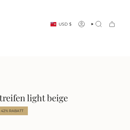
Währung
USD $
KONTO
SUCHE
treifen light beige
42%
RABATT