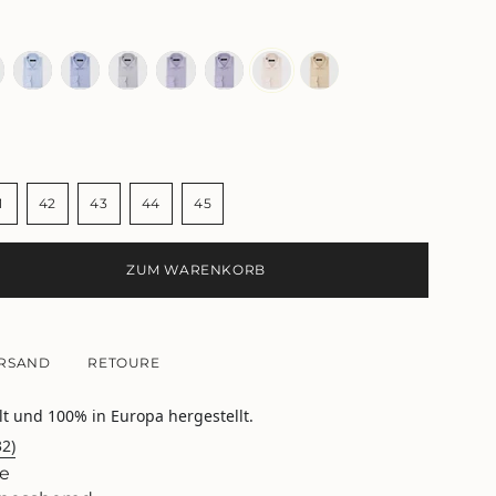
u
blau
blau
grau
lila
lila
beige
beige
1
42
43
44
45
NTE
VARIANTE
VARIANTE
VARIANTE
VARIANTE
VARIANTE
T
RKAUFT
AUSVERKAUFT
AUSVERKAUFT
AUSVERKAUFT
AUSVERKAUFT
AUSVERKAUFT
ODER
ODER
ODER
ODER
ODER
ZUM WARENKORB
NICHT
NICHT
NICHT
NICHT
NICHT
GBAR
VERFÜGBAR
VERFÜGBAR
VERFÜGBAR
VERFÜGBAR
VERFÜGBAR
RSAND
RETOURE
lt und 100% in Europa hergestellt.
32)
e
e