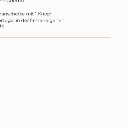
sinesshemd
anschette mit 1 Knopf
ortugal in der firmeneigenen
ritte
te
inimum
aximum