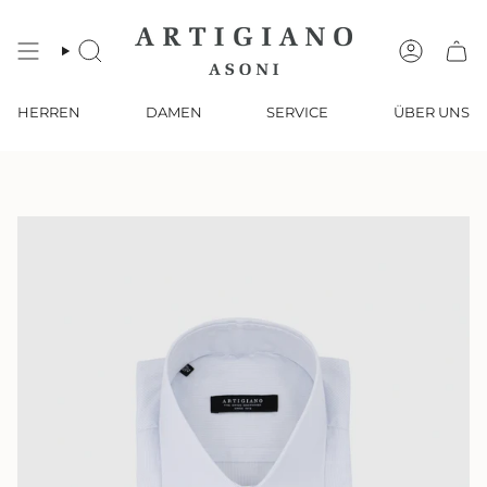
Zum
Inhalt
springen
SUCHE
KONTO
HERREN
DAMEN
SERVICE
ÜBER UNS