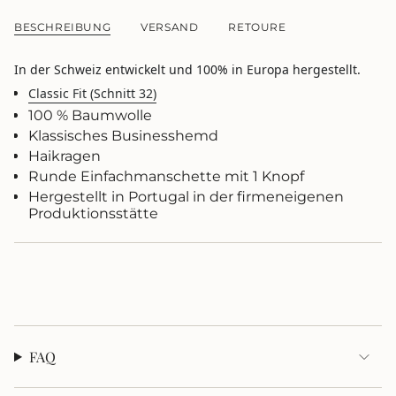
{{
BESCHREIBUNG
VERSAND
RETOURE
quantity
}}
</span>
In der Schweiz entwickelt und 100% in Europa hergestellt.
im
Classic Fit (Schnitt 32)
Warenkorb",
"decrease"=>"Menge
100 % Baumwolle
für
Klassisches Businesshemd
{{
Haikragen
product
Runde Einfachmanschette mit 1 Knopf
}}
Hergestellt in Portugal in der firmeneigenen
verringern",
Produktionsstätte
"multiples_of"=>"Schritte
von
{{
quantity
}}",
"minimum_of"=>"Minimum
von
{{
quantity
FAQ
}}",
"maximum_of"=>"Maximum