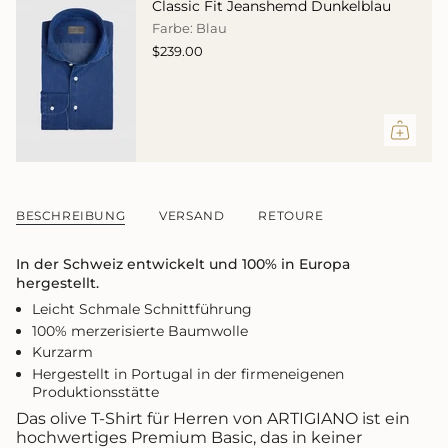
Classic Fit Jeanshemd Dunkelblau
</span>
Farbe: Blau
im
$239.00
Warenkorb",
"decrease"=>"Menge
für
{{
product
}}
verringern",
"multiples_of"=>"Schritte
von
BESCHREIBUNG
VERSAND
RETOURE
{{
quantity
In der Schweiz entwickelt und 100% in Europa
}}",
hergestellt.
"minimum_of"=>"Minimum
von
Leicht Schmale Schnittführung
{{
100% merzerisierte Baumwolle
quantity
Kurzarm
}}",
Hergestellt in Portugal in der firmeneigenen
"maximum_of"=>"Maximum
Produktionsstätte
von
{{
Das olive T-Shirt für Herren von ARTIGIANO ist ein
quantity
hochwertiges Premium Basic, das in keiner