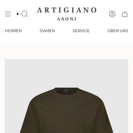
Zum
Inhalt
springen
SUCHE
KONTO
HERREN
DAMEN
SERVICE
ÜBER UNS