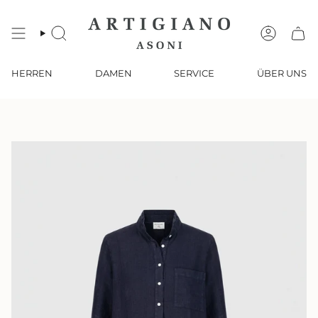
Zum
Inhalt
springen
SUCHE
KONTO
HERREN
DAMEN
SERVICE
ÜBER UNS