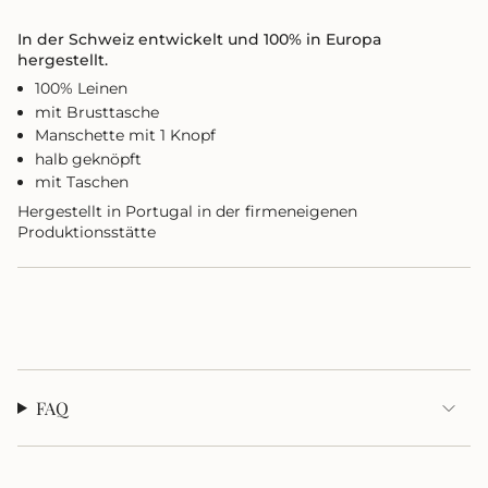
}}
</span>
In der Schweiz entwickelt und 100% in Europa
im
hergestellt.
Warenkorb",
100% Leinen
"decrease"=>"Menge
mit Brusttasche
für
{{
Manschette mit 1 Knopf
product
halb geknöpft
}}
mit Taschen
verringern",
Hergestellt in Portugal in der firmeneigenen
"multiples_of"=>"Schritte
Produktionsstätte
von
{{
quantity
}}",
"minimum_of"=>"Minimum
von
{{
quantity
}}",
FAQ
"maximum_of"=>"Maximum
von
{{
quantity