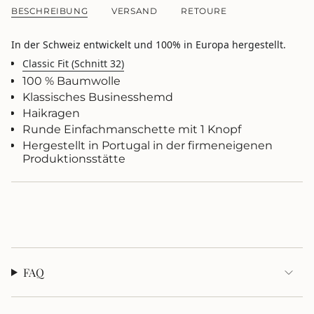
BESCHREIBUNG
VERSAND
RETOURE
quantity
}}
</span>
In der Schweiz entwickelt und 100% in Europa hergestellt.
im
Classic Fit (Schnitt 32)
Warenkorb",
"decrease"=>"Menge
100 % Baumwolle
für
Klassisches Businesshemd
{{
Haikragen
product
Runde Einfachmanschette mit 1 Knopf
}}
Hergestellt in Portugal in der firmeneigenen
verringern",
Produktionsstätte
"multiples_of"=>"Schritte
von
{{
quantity
}}",
"minimum_of"=>"Minimum
von
{{
quantity
FAQ
}}",
"maximum_of"=>"Maximum
von