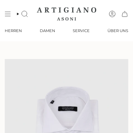
Zum
Inhalt
springen
SUCHE
KONTO
HERREN
DAMEN
SERVICE
ÜBER UNS