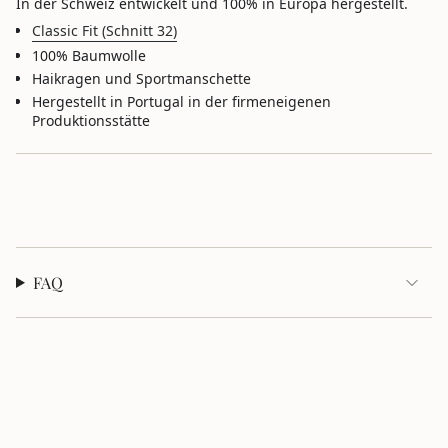
In der Schweiz entwickelt und 100% in Europa hergestellt.
im
Classic Fit (Schnitt 32)
Warenkorb",
"decrease"=>"Menge
100% Baumwolle
für
Haikragen und Sportmanschette
{{
Hergestellt in Portugal in der firmeneigenen
product
Produktionsstätte
}}
verringern",
"multiples_of"=>"Schritte
von
{{
quantity
}}",
"minimum_of"=>"Minimum
von
FAQ
{{
quantity
}}",
"maximum_of"=>"Maximum
von
{{
quantity
}}"}