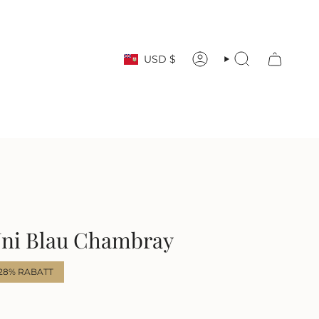
Währung
USD $
KONTO
SUCHE
 Uni Blau Chambray
28%
RABATT