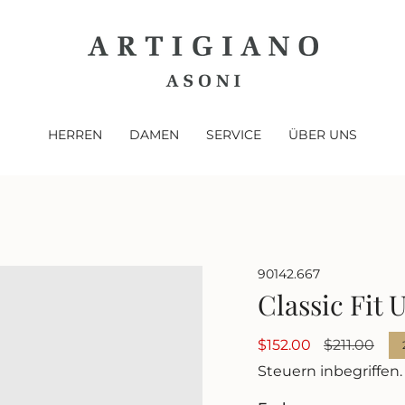
HERREN
DAMEN
SERVICE
ÜBER UNS
90142.667
Classic Fit
Verkaufspreis
$152.00
Regulärer
$211.00
Preis
Steuern inbegriffen.