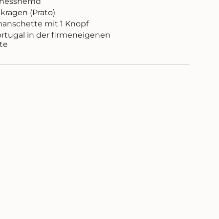
sinesshemd
kragen (Prato)
anschette mit 1 Knopf
ortugal in der firmeneigenen
ritte
te
inimum
aximum