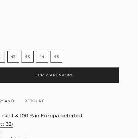
1
42
43
44
45
NTE
VARIANTE
VARIANTE
VARIANTE
VARIANTE
VARIANTE
T
RKAUFT
AUSVERKAUFT
AUSVERKAUFT
AUSVERKAUFT
AUSVERKAUFT
AUSVERKAUFT
ODER
ODER
ODER
ODER
ODER
ZUM WARENKORB
NICHT
NICHT
NICHT
NICHT
NICHT
GBAR
VERFÜGBAR
VERFÜGBAR
VERFÜGBAR
VERFÜGBAR
VERFÜGBAR
RSAND
RETOURE
ickelt & 100 % in Europa gefertigt
tt 32)
e
e