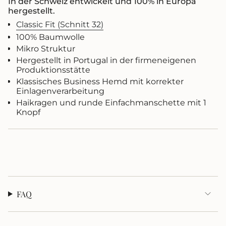
In der Schweiz entwickelt und 100% in Europa
im
hergestellt.
Warenkorb",
Classic Fit (Schnitt 32)
"decrease"=>"Menge
für
100% Baumwolle
{{
Mikro Struktur
product
Hergestellt in Portugal in der firmeneigenen
}}
Produktionsstätte
verringern",
Klassisches Business Hemd mit korrekter
"multiples_of"=>"Schritte
Einlagenverarbeitung
von
Haikragen und runde Einfachmanschette mit 1
{{
Knopf
quantity
}}",
"minimum_of"=>"Minimum
von
{{
quantity
}}",
"maximum_of"=>"Maximum
von
FAQ
{{
quantity
}}"}