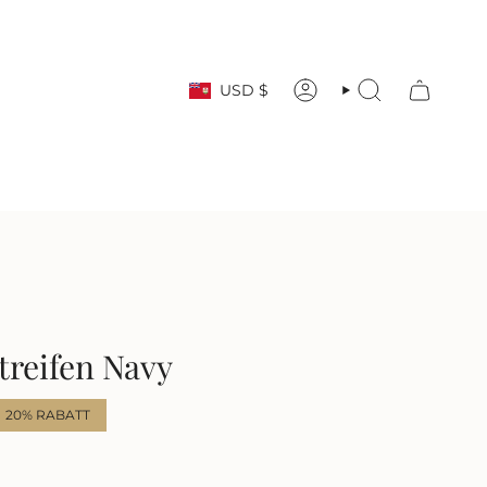
Währung
USD $
KONTO
SUCHE
Streifen Navy
20%
RABATT