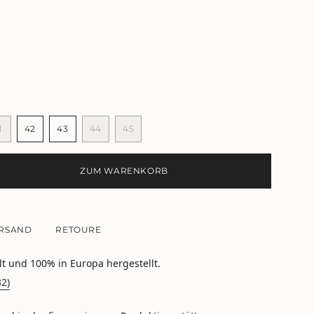
1
42
43
44
45
NTE
VARIANTE
VARIANTE
VARIANTE
VARIANTE
VARIANTE
T
RKAUFT
AUSVERKAUFT
AUSVERKAUFT
AUSVERKAUFT
AUSVERKAUFT
AUSVERKAUFT
ODER
ODER
ODER
ODER
ODER
ZUM WARENKORB
NICHT
NICHT
NICHT
NICHT
NICHT
GBAR
VERFÜGBAR
VERFÜGBAR
VERFÜGBAR
VERFÜGBAR
VERFÜGBAR
RSAND
RETOURE
lt und 100% in Europa hergestellt.
32)
e