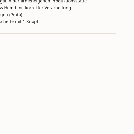
ugal in der firmeneigenen Produktionsstätte
ss Hemd mit korrekter Verarbeitung
gen (Prato)
chette mit 1 Knopf
ritte
inimum
aximum