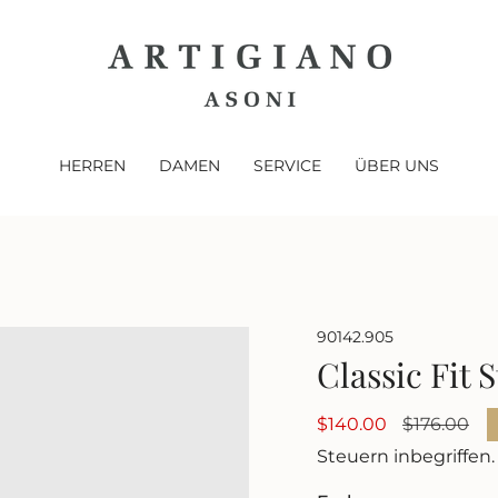
HERREN
DAMEN
SERVICE
ÜBER UNS
90142.905
Classic Fit 
Verkaufspreis
$140.00
Regulärer
$176.00
Preis
Steuern inbegriffen.