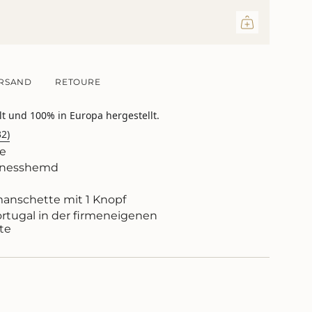
ritte
RSAND
RETOURE
lt und 100% in Europa hergestellt.
inimum
32)
e
sinesshemd
aximum
anschette mit 1 Knopf
ortugal in der firmeneigenen
te