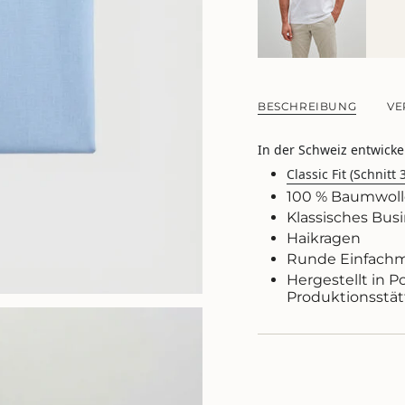
{{
product
}}
verringern",
"multiples_of"=>"Sch
von
BESCHREIBUNG
VE
{{
quantity
}}",
In der Schweiz entwicke
"minimum_of"=>"M
Classic Fit (Schnitt 
von
{{
100 % Baumwoll
quantity
Klassisches Bu
}}",
Haikragen
"maximum_of"=>"M
Runde Einfachm
von
Hergestellt in P
{{
Produktionsstät
quantity
}}"}