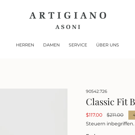
HERREN
DAMEN
SERVICE
ÜBER UNS
90542.726
Classic Fit 
Verkaufspreis
$117.00
Regulärer
$211.00
Preis
Steuern inbegriffen.