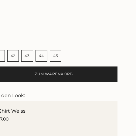
1
42
43
44
45
NTE
VARIANTE
VARIANTE
VARIANTE
VARIANTE
VARIANTE
T
RKAUFT
AUSVERKAUFT
AUSVERKAUFT
AUSVERKAUFT
AUSVERKAUFT
AUSVERKAUFT
ODER
ODER
ODER
ODER
ODER
ZUM WARENKORB
NICHT
NICHT
NICHT
NICHT
NICHT
GBAR
VERFÜGBAR
VERFÜGBAR
VERFÜGBAR
VERFÜGBAR
VERFÜGBAR
e den Look:
Shirt Weiss
17.00
e