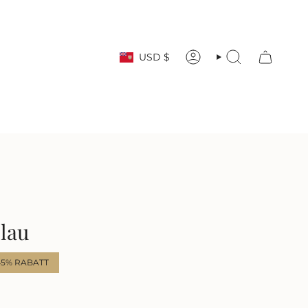
Währung
USD $
KONTO
SUCHE
Blau
45%
RABATT