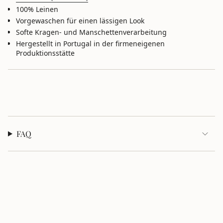
von
100% Leinen
{{
Vorgewaschen für einen lässigen Look
quantity
}}",
Softe Kragen- und Manschettenverarbeitung
"maximum_of"=>"Maximum
Hergestellt in Portugal in der firmeneigenen
von
Produktionsstätte
{{
quantity
}}"}
FAQ