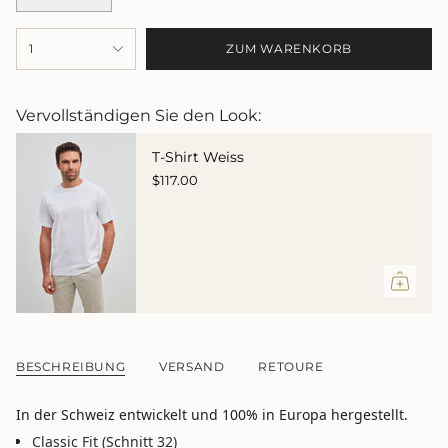
VARIANTE
NICHT
NICHT
NICHT
NICHT
AUSVERKAUFT
VERFÜGBAR
VERFÜGBAR
VERFÜGBAR
VERFÜGBAR
{"in_cart_html"=>"
ODER
1
ZUM WARENKORB
<span
NICHT
VERFÜGBAR
class=\"quantity-
cart\">
{{
Vervollständigen Sie den Look:
quantity
}}
T-Shirt Weiss
</span>
$117.00
im
Warenkorb",
"decrease"=>"Menge
für
{{
product
}}
verringern",
"multiples_of"=>"Schritte
von
BESCHREIBUNG
VERSAND
RETOURE
{{
quantity
In der Schweiz entwickelt und 100% in Europa hergestellt.
}}",
"minimum_of"=>"Minimum
Classic Fit (Schnitt 32)