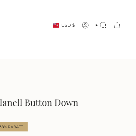
Währung
USD $
KONTO
SUCHE
Flanell Button Down
38%
RABATT