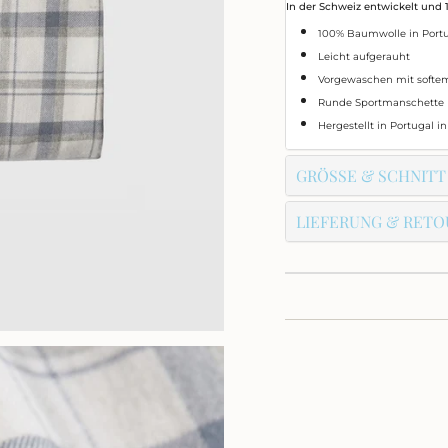
"decrease"=>"Meng
In der Schweiz entwickelt und 
für
100% Baumwolle in Port
{{
Leicht aufgerauht
product
}}
Vorgewaschen mit softe
verringern",
Runde Sportmanschette
"multiples_of"=>"Sch
Hergestellt in Portugal i
von
{{
GRÖSSE & SCHNITT
quantity
}}",
"minimum_of"=>"M
LIEFERUNG & RETO
von
{{
quantity
}}",
"maximum_of"=>"M
von
{{
quantity
}}"}