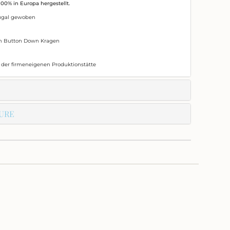
e
100% in Europa hergestellt.
ugal gewoben
m Button Down Kragen
ritte
n der firmeneigenen Produktionstätte
inimum
URE
aximum