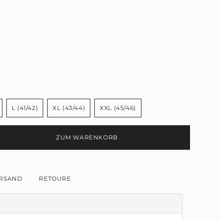
L (41/42)
XL (43/44)
XXL (45/46)
ANTE
VARIANTE
VARIANTE
VARIANTE
ERKAUFT
AUSVERKAUFT
AUSVERKAUFT
AUSVERKAUFT
R
ODER
ODER
ODER
ZUM WARENKORB
T
NICHT
NICHT
NICHT
FÜGBAR
VERFÜGBAR
VERFÜGBAR
VERFÜGBAR
RSAND
RETOURE