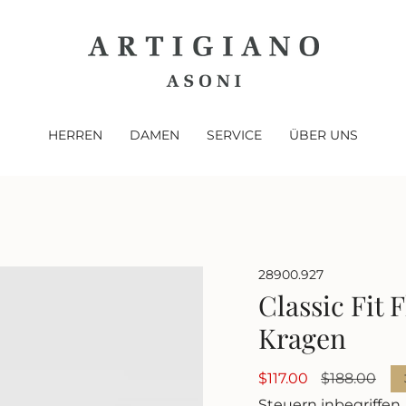
HERREN
DAMEN
SERVICE
ÜBER UNS
28900.927
Classic Fit 
Kragen
Verkaufspreis
$117.00
Regulärer
$188.00
Preis
Steuern inbegriffen.