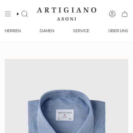
Zum
Inhalt
springen
SUCHE
KONTO
HERREN
DAMEN
SERVICE
ÜBER UNS