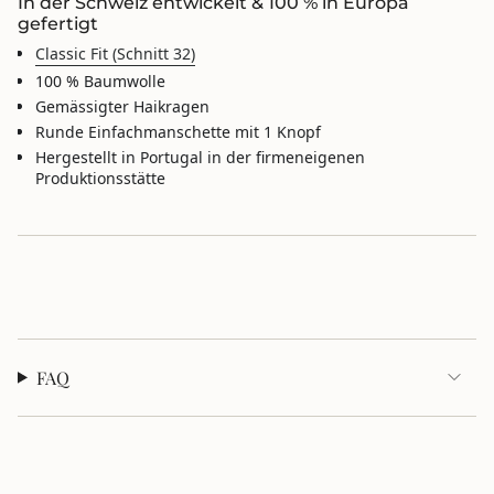
In der Schweiz entwickelt & 100 % in Europa
im
gefertigt
Warenkorb",
Classic Fit (Schnitt 32)
"decrease"=>"Menge
für
100 % Baumwolle
{{
Gemässigter Haikragen
product
Runde Einfachmanschette mit 1 Knopf
}}
Hergestellt in Portugal in der firmeneigenen
verringern",
Produktionsstätte
"multiples_of"=>"Schritte
von
{{
quantity
}}",
"minimum_of"=>"Minimum
von
{{
quantity
}}",
FAQ
"maximum_of"=>"Maximum
von
{{
quantity
}}"}