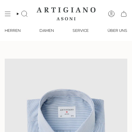
Zum
Inhalt
springen
SUCHE
KONTO
HERREN
DAMEN
SERVICE
ÜBER UNS