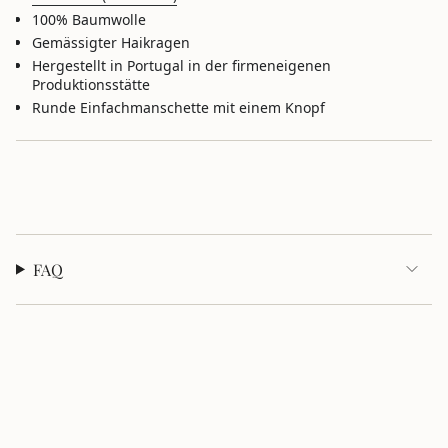
im
100% Baumwolle
Warenkorb",
Gemässigter Haikragen
"decrease"=>"Menge
Hergestellt in Portugal in der firmeneigenen
für
Produktionsstätte
{{
Runde Einfachmanschette mit einem Knopf
product
}}
verringern",
"multiples_of"=>"Schritte
von
{{
quantity
}}",
"minimum_of"=>"Minimum
FAQ
von
{{
quantity
}}",
"maximum_of"=>"Maximum
von
{{
quantity
}}"}