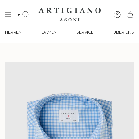
Zum
Inhalt
springen
SUCHE
KONTO
HERREN
DAMEN
SERVICE
ÜBER UNS