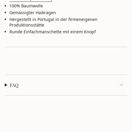
im
100% Baumwolle
Warenkorb",
Gemässigter Haikragen
"decrease"=>"Menge
Hergestellt in Portugal in der firmeneigenen
für
Produktionsstätte
{{
Runde Einfachmanschette mit einem Knopf
product
}}
verringern",
"multiples_of"=>"Schritte
von
{{
quantity
}}",
"minimum_of"=>"Minimum
von
FAQ
{{
quantity
}}",
"maximum_of"=>"Maximum
von
{{
quantity
}}"}