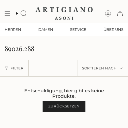
Zum
Inhalt
springen
SUCHE
KONTO
HERREN
DAMEN
SERVICE
ÜBER UNS
89026.288
Sortieren
FILTER
SORTIEREN NACH
nach
Entschuldigung, hier gibt es keine
Produkte.
ZURÜCKSETZEN