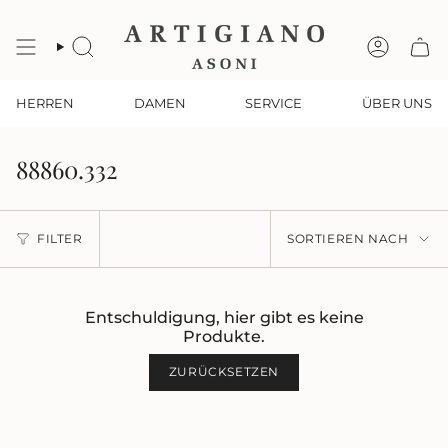
Zum
Inhalt
springen
SUCHE
KONTO
HERREN
DAMEN
SERVICE
ÜBER UNS
88860.332
Sortieren
FILTER
SORTIEREN NACH
nach
Entschuldigung, hier gibt es keine
Produkte.
ZURÜCKSETZEN