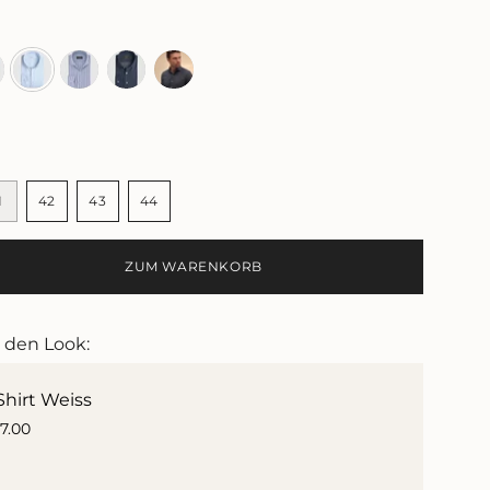
u
blau
blau
blau
grau
1
42
43
44
NTE
VARIANTE
VARIANTE
VARIANTE
VARIANTE
T
RKAUFT
AUSVERKAUFT
AUSVERKAUFT
AUSVERKAUFT
AUSVERKAUFT
ODER
ODER
ODER
ODER
ZUM WARENKORB
NICHT
NICHT
NICHT
NICHT
GBAR
VERFÜGBAR
VERFÜGBAR
VERFÜGBAR
VERFÜGBAR
e den Look:
Shirt Weiss
17.00
e