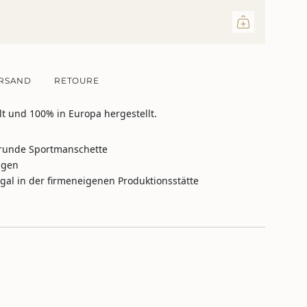
ritte
RSAND
RETOURE
lt und 100% in Europa hergestellt.
inimum
 runde Sportmanschette
agen
ugal in der firmeneigenen Produktionsstätte
aximum