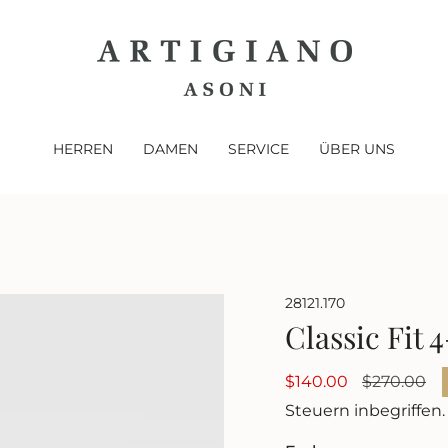
HERREN
DAMEN
SERVICE
ÜBER UNS
28121.170
Classic Fit 
Verkaufspreis
$140.00
Regulärer
$270.00
Preis
Steuern inbegriffen.