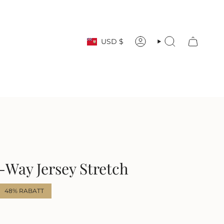
Währung
USD $
KONTO
SUCHE
4-Way Jersey Stretch
48%
RABATT