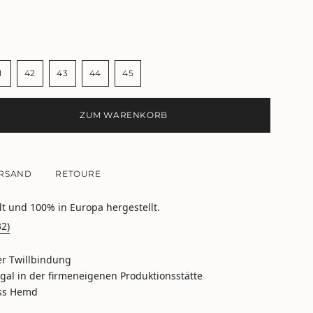
1
42
43
44
45
NTE
VARIANTE
VARIANTE
VARIANTE
VARIANTE
VARIANTE
T
RKAUFT
AUSVERKAUFT
AUSVERKAUFT
AUSVERKAUFT
AUSVERKAUFT
AUSVERKAUFT
ODER
ODER
ODER
ODER
ODER
ZUM WARENKORB
NICHT
NICHT
NICHT
NICHT
NICHT
GBAR
VERFÜGBAR
VERFÜGBAR
VERFÜGBAR
VERFÜGBAR
VERFÜGBAR
RSAND
RETOURE
lt und 100% in Europa hergestellt.
32)
e
ger Twillbindung
ugal in der firmeneigenen Produktionsstätte
ess Hemd