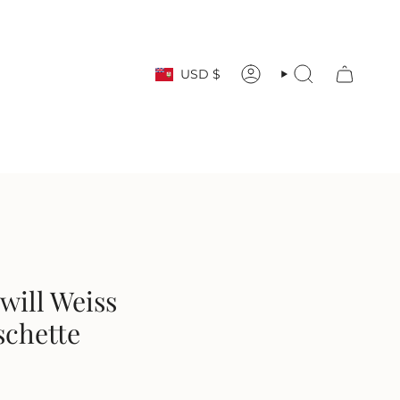
Währung
USD $
KONTO
SUCHE
Twill Weiss
chette