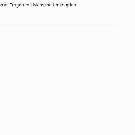
ritte
zum Tragen mit Manschettenknöpfen
inimum
aximum