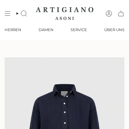
Zum
Inhalt
springen
SUCHE
KONTO
HERREN
DAMEN
SERVICE
ÜBER UNS