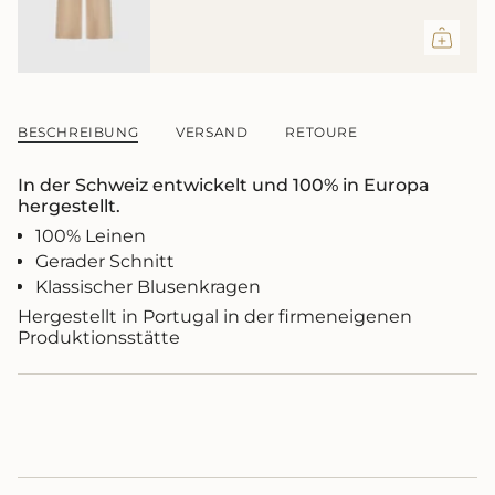
{{
product
}}
verringern",
"multiples_of"=>"Schritte
von
BESCHREIBUNG
VERSAND
RETOURE
{{
quantity
In der Schweiz entwickelt und 100% in Europa
}}",
hergestellt.
"minimum_of"=>"Minimum
von
100% Leinen
{{
Gerader Schnitt
quantity
Klassischer Blusenkragen
}}",
"maximum_of"=>"Maximum
Hergestellt in Portugal in der firmeneigenen
von
Produktionsstätte
{{
quantity
}}"}