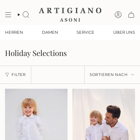
Zum
Inhalt
springen
SUCHE
KONTO
HERREN
DAMEN
SERVICE
ÜBER UNS
Holiday Selections
Sortieren
FILTER
SORTIEREN NACH
nach