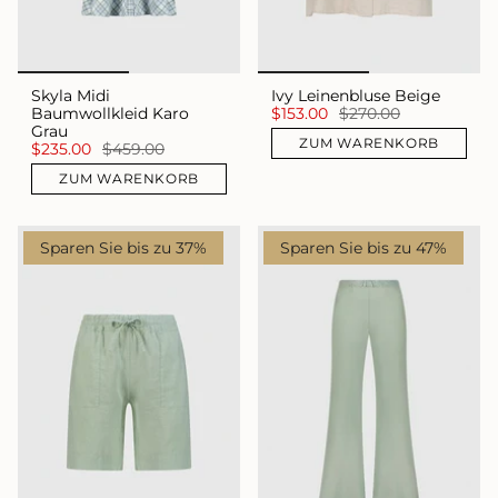
Skyla Midi
Ivy Leinenbluse Beige
Baumwollkleid Karo
$153.00
$270.00
Grau
ZUM WARENKORB
$235.00
$459.00
ZUM WARENKORB
Sparen Sie bis zu 37%
Sparen Sie bis zu 47%