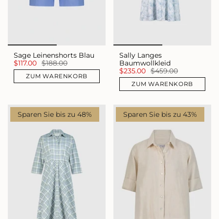
Sage Leinenshorts Blau
Sally Langes
$117.00
$188.00
Baumwollkleid
$235.00
$459.00
ZUM WARENKORB
ZUM WARENKORB
Sparen Sie bis zu 48%
Sparen Sie bis zu 43%