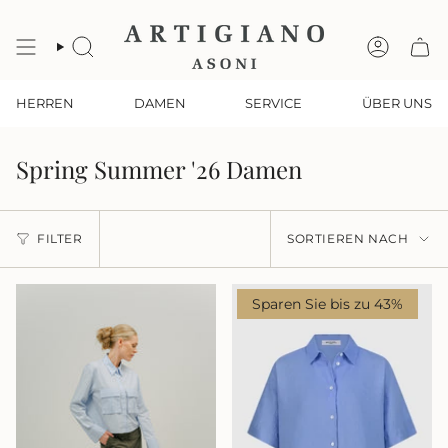
Zum
Inhalt
springen
SUCHE
KONTO
HERREN
DAMEN
SERVICE
ÜBER UNS
Spring Summer '26 Damen
Sortieren
FILTER
SORTIEREN NACH
nach
Sparen Sie bis zu 43%