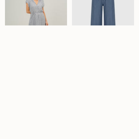
Lane Leinenkleid
Sage Leinenhose Blau
$235.00
$388.00
$270.00
ZUM WARENKORB
ZUM WARENKORB