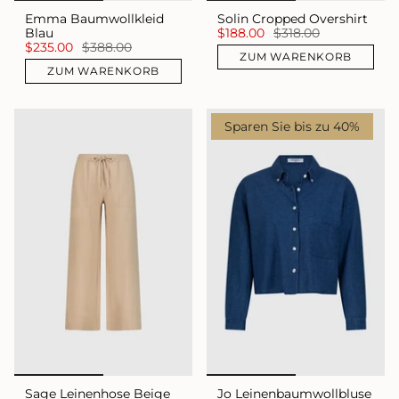
Emma Baumwollkleid
Solin Cropped Overshirt
Blau
$188.00
$318.00
$235.00
$388.00
ZUM WARENKORB
ZUM WARENKORB
Sparen Sie bis zu 40%
Sage Leinenhose Beige
Jo Leinenbaumwollbluse