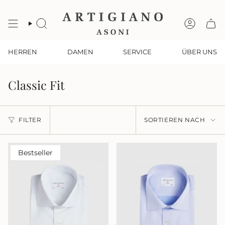
Zum
Inhalt
springen
SUCHE
KONTO
HERREN
DAMEN
SERVICE
ÜBER UNS
Classic Fit
Sortieren
FILTER
SORTIEREN NACH
nach
Bestseller