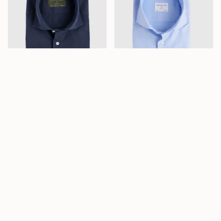
Classic Fit Gewaschen
Classic Fit Blau Royal
Popeline Navy
Oxford
$152.00
$211.00
$176.00
ZUM WARENKORB
ZUM WARENKORB