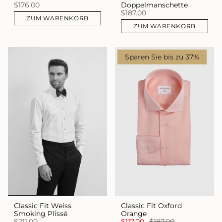
$176.00
Doppelmanschette
$187.00
ZUM WARENKORB
ZUM WARENKORB
Sparen Sie bis zu 37%
Classic Fit Weiss
Classic Fit Oxford
Smoking Plissé
Orange
$211.00
$117.00
$187.00