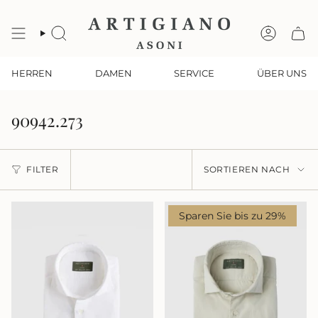
Zum
Inhalt
springen
SUCHE
KONTO
HERREN
DAMEN
SERVICE
ÜBER UNS
90942.273
Sortieren
FILTER
SORTIEREN NACH
nach
Sparen Sie bis zu 29%